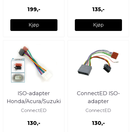
1998)
199,-
135,-
Kjøp
Kjøp
ISO-adapter
ConnectED ISO-
Honda/Acura/Suzuki
adapter
(-->2006)
Honda/Mitusbishi/PSA
ConnectED
ConnectED
(2006 -->)
130,-
130,-