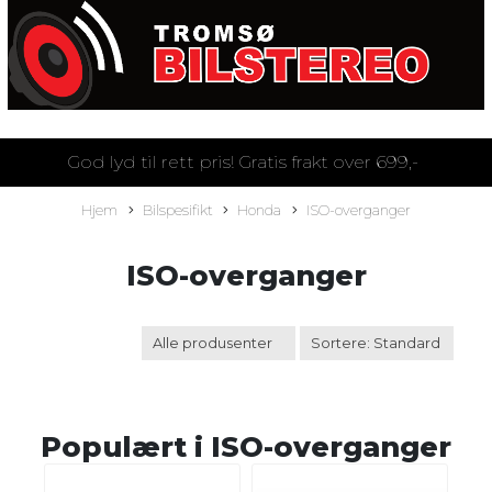
God lyd til rett pris! Gratis frakt over 699,-
Hjem
Bilspesifikt
Honda
ISO-overganger
ISO-overganger
Populært i
ISO-overganger