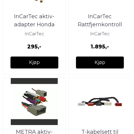
InCarTec aktiv-
InCarTec
adapter Honda
Rattfjernkontroll
Civic/CR-V (2012 -->)
interface Honda
InCarTec
InCarTec
(2012 -->) m/ Navi m/
295,-
1.895,-
Kjøp
Kjøp
METRA aktiv-
T-kabelsett til