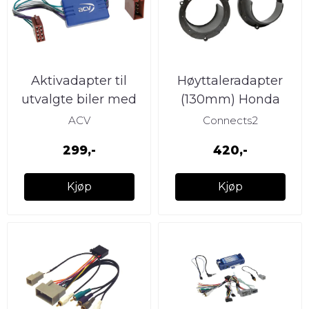
Aktivadapter til
Høyttaleradapter
utvalgte biler med
(130mm) Honda
BOSE
Accord (1999 - 2008)
ACV
Connects2
Foran/Bak
299,-
420,-
Kjøp
Kjøp