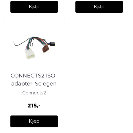
Kjøp
Kjøp
CONNECTS2 ISO-
adapter, Se egen
liste Mitsubishi
Connects2
(2007 -->) u/Nav
215,-
Kjøp