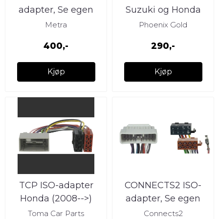
adapter, Se egen
Suzuki og Honda
liste Honda (2008 --
Metra
Phoenix Gold
>) m/Aktivt høy
400,-
290,-
Kjøp
Kjøp
TCP ISO-adapter
CONNECTS2 ISO-
Honda (2008-->)
adapter, Se egen
liste Honda (1988-
Toma Car Parts
Connects2