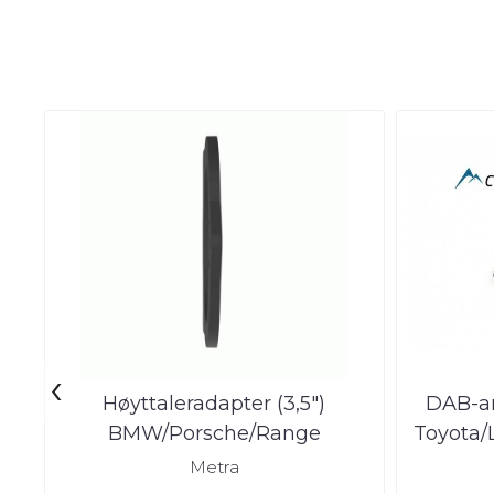
‹
Høyttaleradapter (3,5")
DAB-a
BMW/Porsche/Range
Toyota/
Rover/Tesla fra 2003
Metra