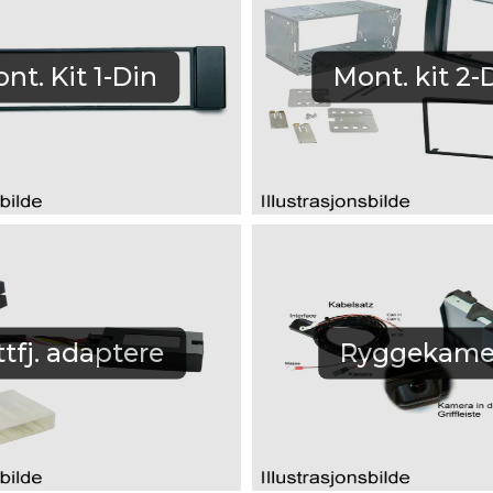
nt. Kit 1-Din
Mont. kit 2-
tfj. adaptere
Ryggekame