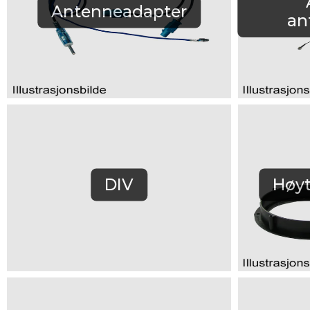
Antenneadapter
an
DIV
Høyt