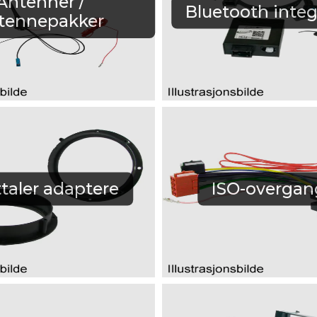
Antenner /
Bluetooth integ
tennepakker
taler adaptere
ISO-overgan