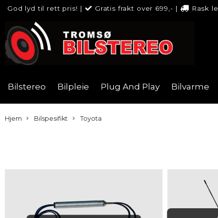
God lyd til rett pris!
|
Gratis frakt over 699,-
|
Rask l
Bilstereo
Bilpleie
Plug And Play
Bilvarme
Hjem
Bilspesifikt
Toyota