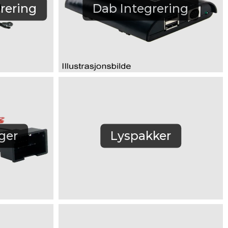
rering
Dab Integrering
ger
Lyspakker