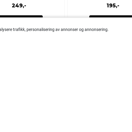
249,-
195,-
Kjøp
Kjøp
alysere trafikk, personalisering av annonser og annonsering.
Om oss
Kundese
Tromsø Bilstereo AS
Kjøpsbeting
Forsendelse
Skattørvn. 77
Om oss
9018 Tromsø
Org. nr. 917247102MVA
Tlf:
48 00 32 00
butikk@tromsobilstereo.no