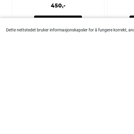
450,-
Kjøp
Dette nettstedet bruker informasjonskapsler for å fungere korrekt, an
Tromsø Bilstereo AS
Tromsø Bilstereo AS tar forbehold for eventuelle feil eller plutselige
prisendringer.
© 2026 Tromsø Bilstereo AS - Powered by
Mystore.no