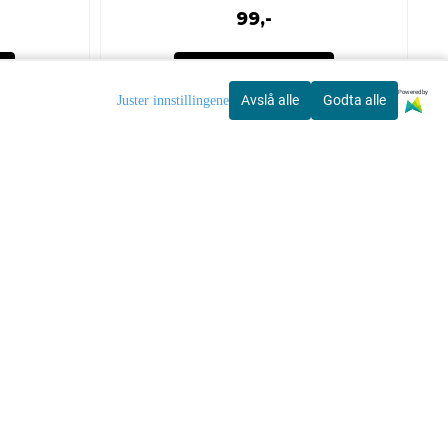
99,-
Kjøp
Powered by
Avslå alle
Godta alle
Juster innstillingene
rvice
Nyhetsbrev
elser
Meld deg på nyhetsbrevet vårt
for å få oppdateringer fra oss.
 og retur
Abonner på nyhetsbrev