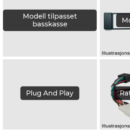
Modell tilpasset
Mo
basskasse
Plug And Play
Rat