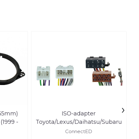
›
165mm)
ISO-adapter
A
(1999 -
Toyota/Lexus/Daihatsu/Subaru
T
ConnectED