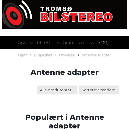
God lyd til rett pris! Gratis frakt over 699,-
Hjem
Bilspesifikt
Universal
Antenne adapter
Antenne adapter
Populært i
Antenne
adapter