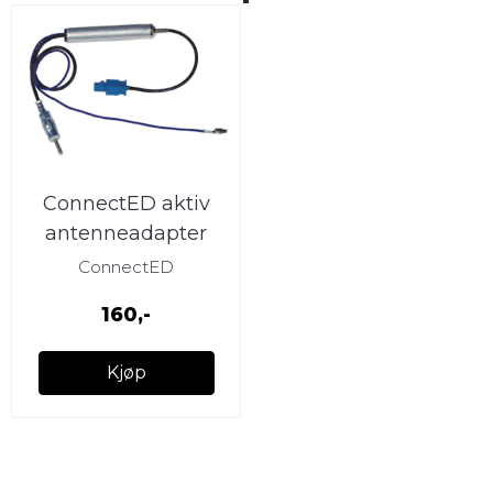
ConnectED aktiv
antenneadapter
Fakra (Han) --> DIN
ConnectED
(Han)
160,-
Kjøp