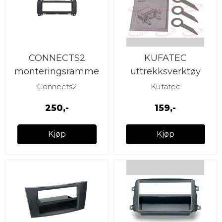
CONNECTS2
KUFATEC
monteringsramme
uttrekksverktøy
1-DIN MB A/B-klasse
VW/Ford/Audi/Seat/Sk
Connects2
Kufatec
(2005 - 2012) m/Au
(4 x)
250,-
159,-
Kjøp
Kjøp