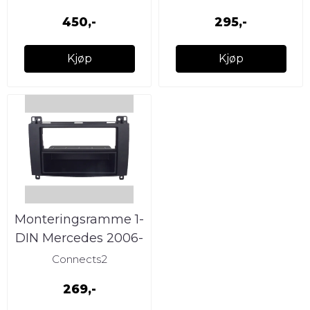
Kangoo (2021 -->)
450,-
295,-
Kjøp
Kjøp
Monteringsramme 1-
DIN Mercedes 2006-
2014
Connects2
269,-