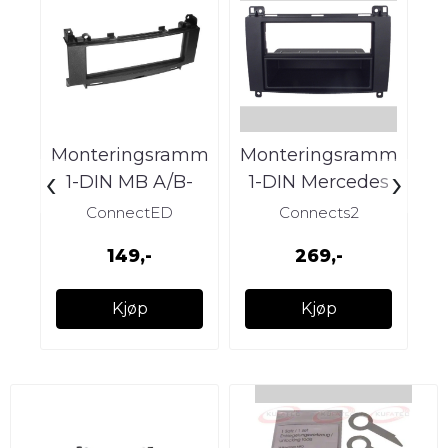
Monteringsramme
Monteringsramme
M
‹
›
1-DIN MB A/B-
1-DIN Mercedes
1
klasse (2005 -
2006-2014
ConnectED
Connects2
2012) m/Audio 5
149,-
269,-
Kjøp
Kjøp