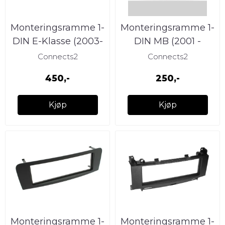
Monteringsramme 1-
Monteringsramme 1-
DIN E-Klasse (2003-
DIN MB (2001 -
2009) / CLS (2004-
2006)
Connects2
Connects2
2010)
450,-
250,-
Kjøp
Kjøp
Monteringsramme 1-
Monteringsramme 1-