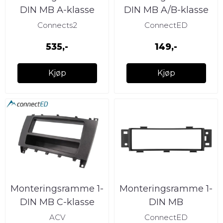
DIN MB A-klasse
DIN MB A/B-klasse
(2013-->) B-klasse
(2005 - 2012)
Connects2
ConnectED
(2012--&
m/Audio 5
535,-
149,-
Kjøp
Kjøp
Monteringsramme 1-
Monteringsramme 1-
DIN MB C-klasse
DIN MB
(2004-2006)
Citan/Renault
ACV
ConnectED