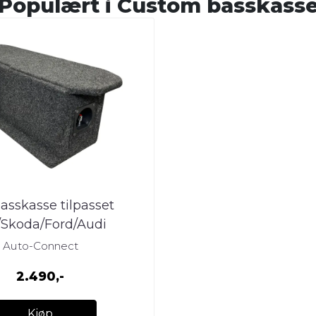
Populært i
Custom basskass
basskasse tilpasset
Skoda/Ford/Audi
Auto-Connect
2.490,-
Kjøp