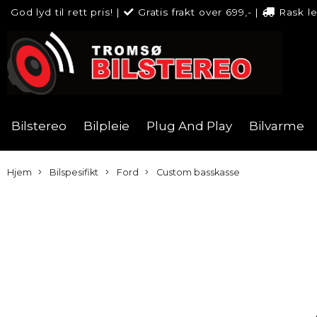
God lyd til rett pris!
|
Gratis frakt over 699,-
|
Rask l
Bilstereo
Bilpleie
Plug And Play
Bilvarme
Hjem
Bilspesifikt
Ford
Custom basskasse