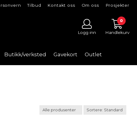
rsonvern
Tilbud
Kontakt oss
Om oss
Prosjekter
0
Logg inn
Handlekurv
Butikk/verksted
Gavekort
Outlet