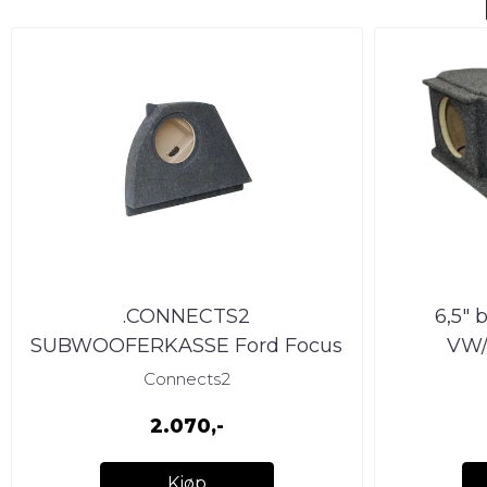
.CONNECTS2
6,5" 
SUBWOOFERKASSE Ford Focus
VW/
(1998 - 2004) (Mk1)
Connects2
2.070,-
Kjøp