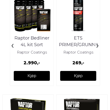
Raptor Bedliner
ETS
‹
›
4L kit Sort
PRIMER/GRUNNING
Raptor Coatings
Raptor Coatings
2.990,-
269,-
Kjøp
Kjøp