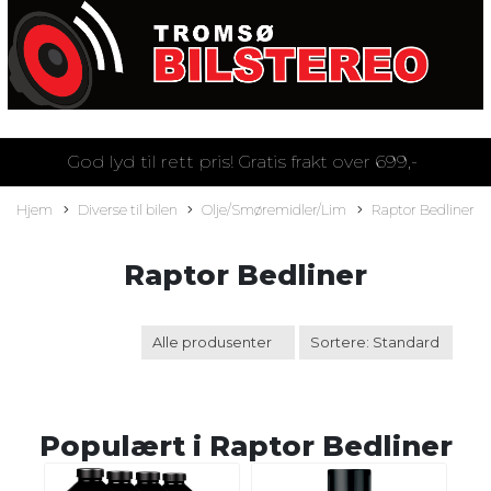
God lyd til rett pris! Gratis frakt over 699,-
Hjem
Diverse til bilen
Olje/Smøremidler/Lim
Raptor Bedliner
Raptor Bedliner
Populært i
Raptor Bedliner