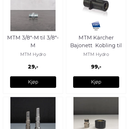
MTM 3/8″-M til 3/8″-
MTM Kärcher
M
Bajonett  Kobling til
skumkanon for
MTM Hydro
MTM Hydro
Kärcher
29,-
99,-
Kjøp
Kjøp