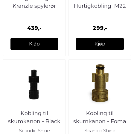
Kränzle spylerør
Hurtigkobling  M22
til CPE
439,-
299,-
Kjøp
Kjøp
Kobling til
Kobling til
skumkanon - Black
skumkanon - Foma
& Decker
Scandic Shine
Scandic Shine