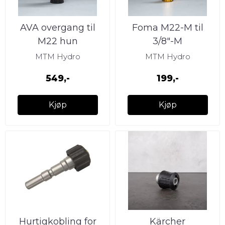
AVA overgang til
Foma M22-M til
M22 hun
3/8″-M
MTM Hydro
MTM Hydro
549,-
199,-
Kjøp
Kjøp
Hurtigkobling for
Kärcher