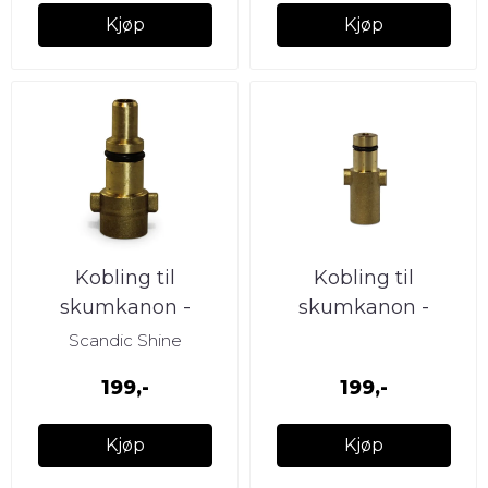
Kjøp
Kjøp
Kobling til
Kobling til
skumkanon -
skumkanon -
Nilfisk/Alto
Stihl/Nilfisk
Scandic Shine
199,-
199,-
Kjøp
Kjøp