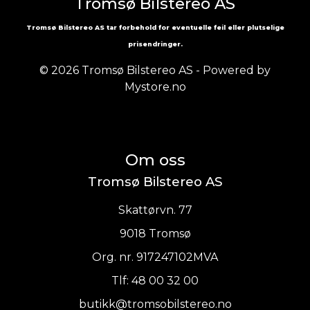
Tromsø Bilstereo AS
Tromsø Bilstereo AS tar forbehold for eventuelle feil eller plutselige
prisendringer.
© 2026 Tromsø Bilstereo AS - Powered by
Mystore.no
Om oss
Tromsø Bilstereo AS
Skattørvn. 77
9018 Tromsø
Org. nr. 917247102MVA
Tlf:
48 00 32 00
butikk@tromsobilstereo.no