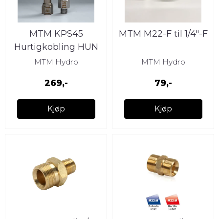
MTM KPS45
MTM M22-F til 1/4″-F
Hurtigkobling HUN
GJENGER
MTM Hydro
MTM Hydro
269,-
79,-
Kjøp
Kjøp