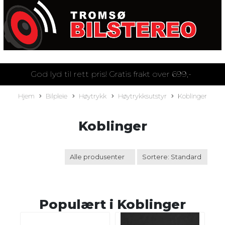
God lyd til rett pris! Gratis frakt over 699,-
Hjem
Bilpleie
Høytrykk
Høytrykksutstyr
Koblinger
Koblinger
Populært i
Koblinger