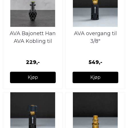
AVA Bajonett Han
AVA overgang til
AVA Kobling til
3/8″
skumkanon
229,-
549,-
Kjøp
Kjøp