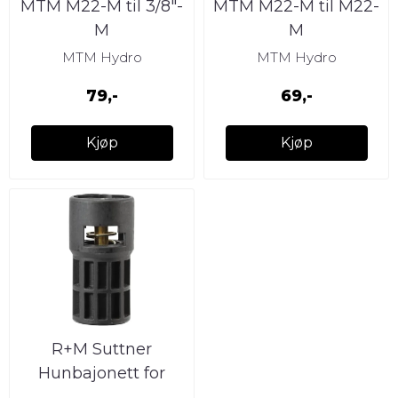
MTM M22-M til 3/8″-
MTM M22-M til M22-
M
M
MTM Hydro
MTM Hydro
79,-
69,-
Kjøp
Kjøp
R+M Suttner
Hunbajonett for
Kärcher/AVA