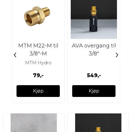
MTM M22-M til
AVA overgang til
A
‹
›
3/8″-M
3/8″
MTM Hydro
79,-
549,-
Kjøp
Kjøp