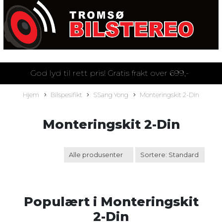
God lyd til rett pris! Gratis frakt over 699,-
Hjem
Bilspesifikt
SSang Yong
Monteringskit 2-Din
Monteringskit 2-Din
Populært i
Monteringskit
2-Din