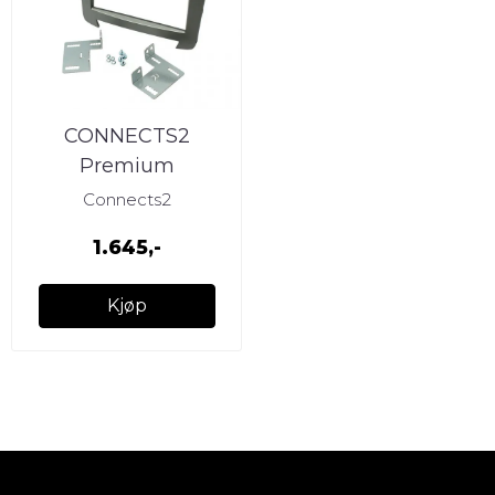
CONNECTS2
Premium
monteringskit 2-DIN
Connects2
SsangYong Rexton
1.645,-
(2013 -->
Kjøp