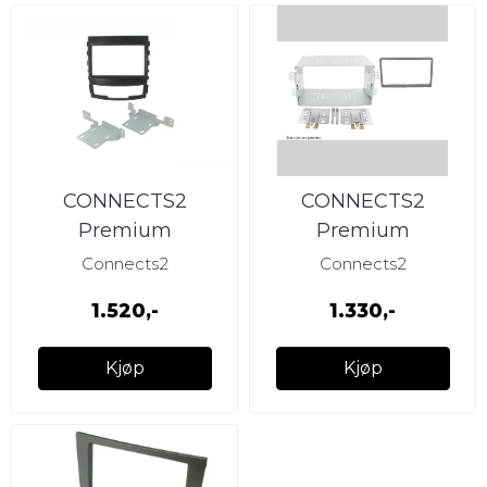
CONNECTS2
CONNECTS2
Premium
Premium
monteringskit 2-DIN
monteringskit 2-DIN
Connects2
Connects2
SsangYong Korando
SsangYong Rexton
1.520,-
1.330,-
(2010 -
(2006-->)
Kjøp
Kjøp