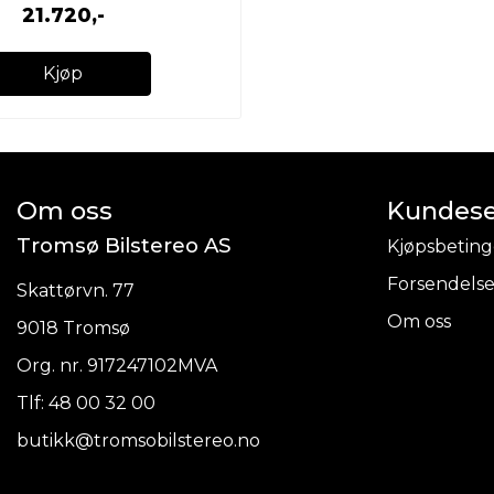
21.720,-
Kjøp
Om oss
Kundese
Tromsø Bilstereo AS
Kjøpsbeting
Forsendelse
Skattørvn. 77
Om oss
9018 Tromsø
Org. nr. 917247102MVA
Tlf:
48 00 32 00
butikk@tromsobilstereo.no