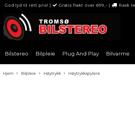
God lyd til rett pris!
|
Gratis frakt over 699,-
|
Rask l
Bilstereo
Bilpleie
Plug And Play
Bilvarme
Hjem
Bilpleie
Høytrykk
Høytrykkspylere