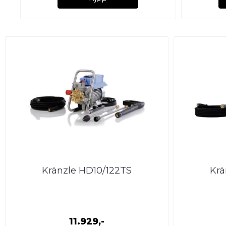
Kränzle HD10/122TS
Krä
11.929,-