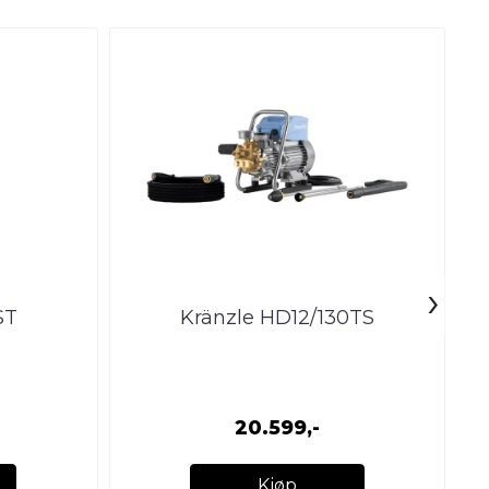
›
ST
Kränzle HD12/130TS
20.599,-
Kjøp