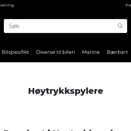
evering
Pe
Bilspesifikt
Diverse til bilen
Marine
Bærbart
Høytrykkspylere