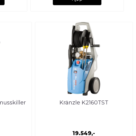
usskiller
Kränzle K2160TST
19.549,-