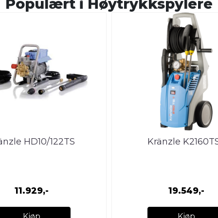
Populært i
Høytrykkspylere
änzle HD10/122TS
Kränzle K2160T
11.929,-
19.549,-
Kjøp
Kjøp