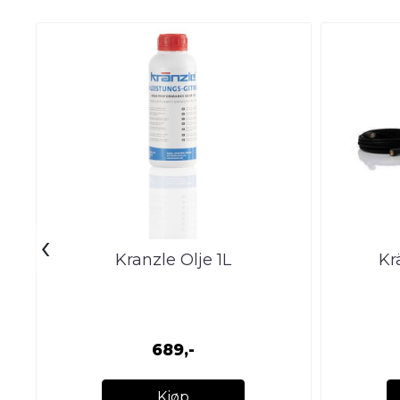
‹
Kranzle Olje 1L
Kr
689,-
Kjøp