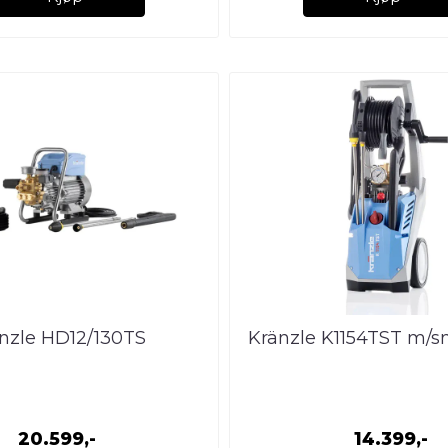
nzle HD12/130TS
Kränzle K1154TST m/sm
20.599,-
14.399,-