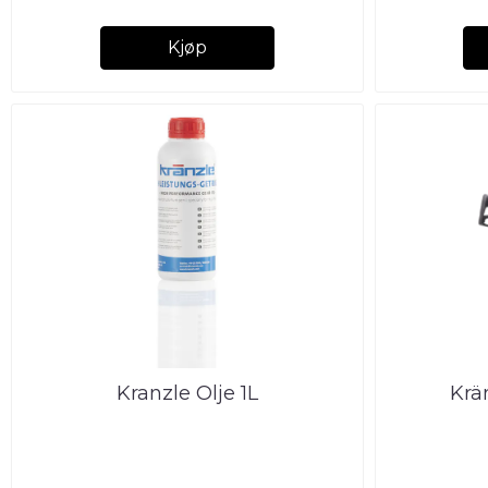
Kjøp
Kranzle Olje 1L
Krä