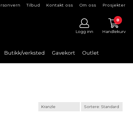
rsonvern
Tilbud
Kontakt oss
Om oss
Prosjekter
0
Logg inn
Handlekurv
Butikk/verksted
Gavekort
Outlet