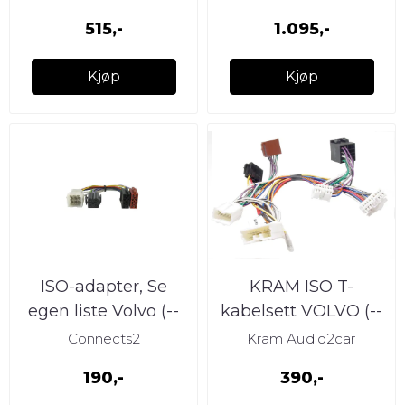
xxx
515,-
1.095,-
Kjøp
Kjøp
ISO-adapter, Se
KRAM ISO T-
egen liste Volvo (--
kabelsett VOLVO (--
>1990)
> 2000)
Connects2
Kram Audio2car
190,-
390,-