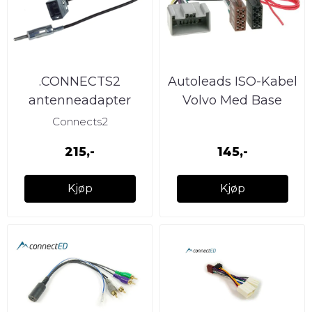
.CONNECTS2
Autoleads ISO-Kabel
antenneadapter
Volvo Med Base
VOLVO (2000-->)
Radio 14 PIN
Connects2
215,-
145,-
Kjøp
Kjøp