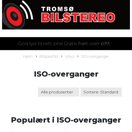
God lyd til rett pris! Gratis frakt over 699,-
Hjem
Bilspesifikt
Volvo
ISO-overganger
ISO-overganger
Populært i
ISO-overganger