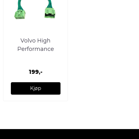
Volvo High
Performance
mellomstykke for
forsterkere 16PIN
199,-
Kjøp