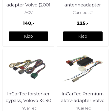
adapter Volvo (2001
antenneadapter
- 2010)
(motsatt!) Volvo
ACV
Connects2
(2000 -->)
140,-
225,-
Kjøp
Kjøp
InCarTec forsterker
InCarTec Premium
bypass, Volovo XC90
aktiv-adapter Volvo
2003-2014
(1996 - 2000) m/SC-
InCarTec
InCarTec