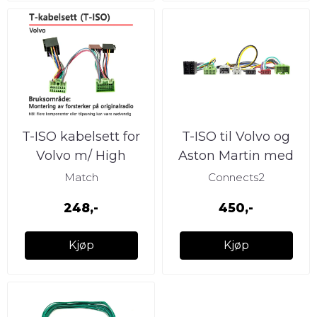
T-ISO kabelsett for
T-ISO til Volvo og
Volvo m/ High
Aston Martin med
Performance
High Performance
Match
Connects2
248,-
450,-
Kjøp
Kjøp