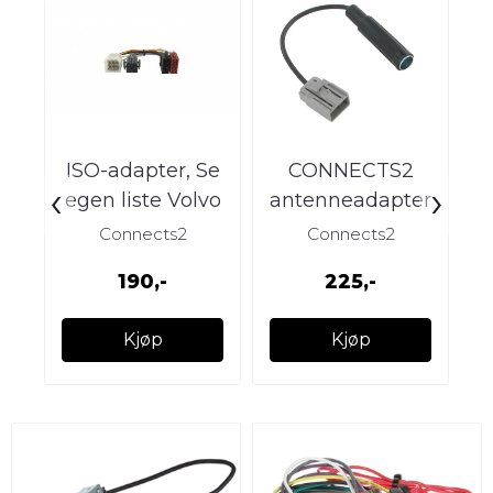
ISO-adapter, Se
CONNECTS2
T
‹
›
egen liste Volvo
antenneadapter
fo
(-->1990)
(motsatt!) Volvo
Connects2
Connects2
(2000 -->)
190,-
225,-
Kjøp
Kjøp