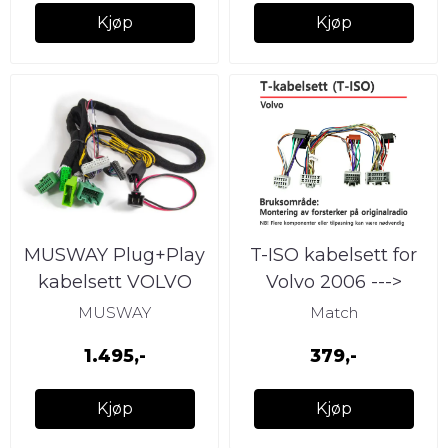
Kjøp
Kjøp
MUSWAY Plug+Play
T-ISO kabelsett for
kabelsett VOLVO
Volvo 2006 --->
B&W Sound System
MUSWAY
Match
1.495,-
379,-
Kjøp
Kjøp