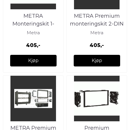
METRA
METRA Premium
Monteringskit 1-
monteringskit 2-DIN
DIN/2-DIN
GM
Metra
Metra
GM/Suzuki Multi-Kit
405,-
405,-
(1990 - 2012
Kjøp
Kjøp
METRA Premium
Premium