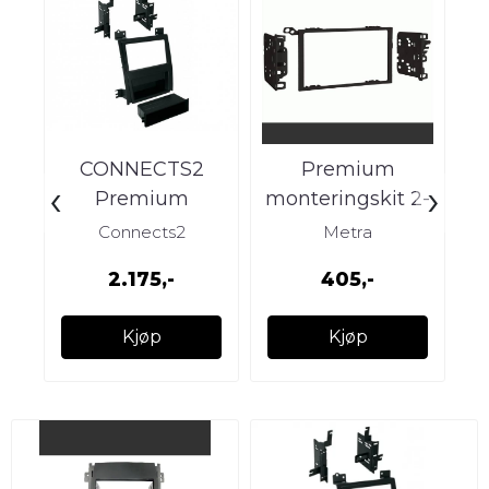
CONNECTS2
Premium
‹
›
Premium
monteringskit 2-
monteringskit 2-
DIN GM (1999-
m
Connects2
Metra
DIN Cadillac
2011)
2.175,-
405,-
Escalade (2007 -
E
Kjøp
Kjøp