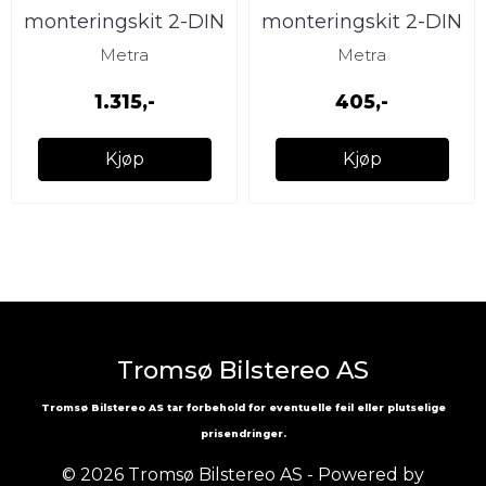
monteringskit 2-DIN
monteringskit 2-DIN
Cadillac CTS (2003-
GM (1999-2011)
Metra
Metra
2007)/SRX (
1.315,-
405,-
Kjøp
Kjøp
Tromsø Bilstereo AS
Tromsø Bilstereo AS tar forbehold for eventuelle feil eller plutselige
prisendringer.
© 2026 Tromsø Bilstereo AS - Powered by