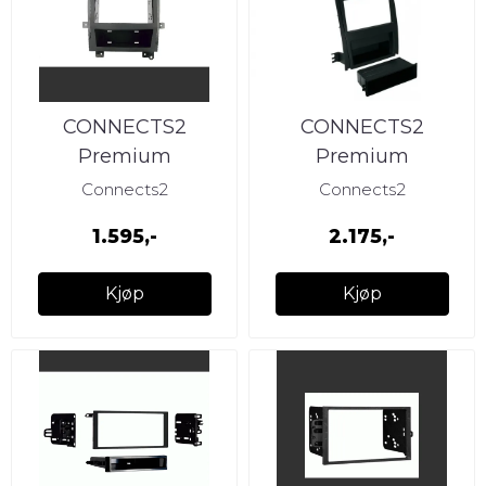
CONNECTS2
CONNECTS2
Premium
Premium
monteringskit 2-DIN
monteringskit 2-DIN
Connects2
Connects2
Cadillac Escalade
Cadillac Escalade
1.595,-
2.175,-
(2007 -
(2007 -
Kjøp
Kjøp