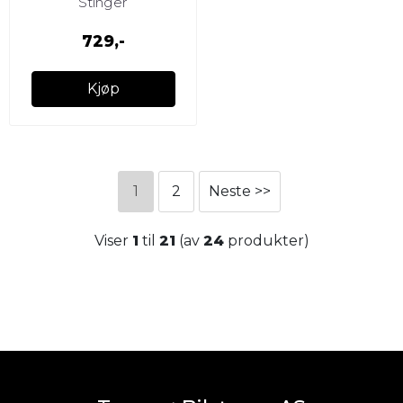
Stinger
strømkabel for o
729,-
Kjøp
1
2
Neste >>
Viser
1
til
21
(av
24
produkter)