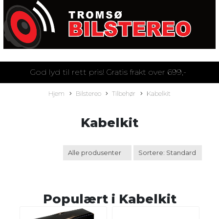
God lyd til rett pris! Gratis frakt over 699,-
Hjem
Bilstereo
Tilbehør
Kabelkit
Kabelkit
Populært i
Kabelkit