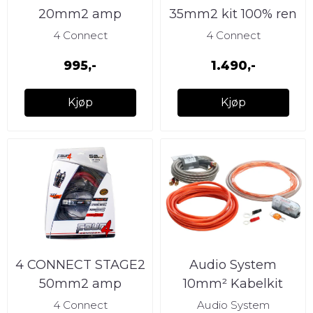
20mm2 amp
35mm2 kit 100% ren
installation kit 100%
kobber
4 Connect
4 Connect
ren kobber
995,-
1.490,-
Kjøp
Kjøp
4 CONNECT STAGE2
Audio System
50mm2 amp
10mm² Kabelkit
installation kit 100%
OFC, mini ANL, RCA
4 Connect
Audio System