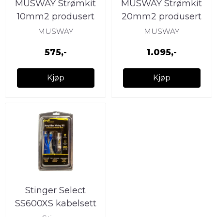
MUSWAY Strømkit
MUSWAY Strømkit
10mm2 produsert
20mm2 produsert
med OFC kabel
med OFC kabel
MUSWAY
MUSWAY
575,-
1.095,-
Kjøp
Kjøp
Stinger Select
SS600XS kabelsett
OFC Signal- og