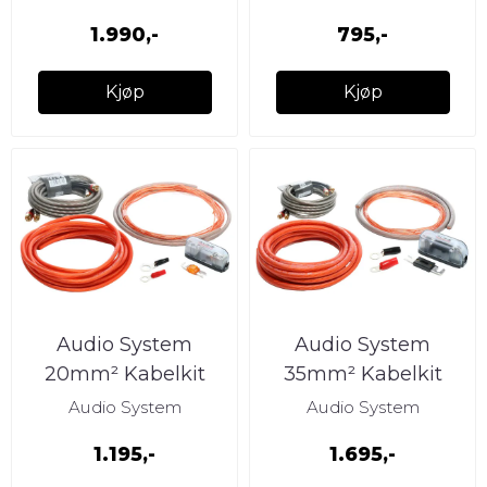
ren kobber
1.990,-
795,-
Kjøp
Kjøp
Audio System
Audio System
20mm² Kabelkit
35mm² Kabelkit
,OFC, mini ANL
OFC, ANL sikring,
Audio System
Audio System
sikring, RCA
RCA
1.195,-
1.695,-