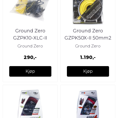
Ground Zero
Ground Zero
GZPK10-XLC-II
GZPK50X-II 50mm2
kabelkit
Ground Zero
Ground Zero
290,-
1.190,-
Kjøp
Kjøp