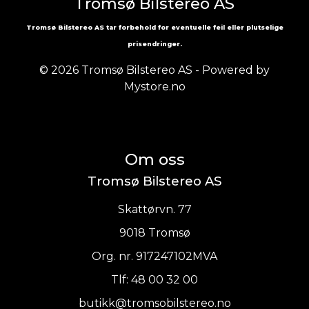
Tromsø Bilstereo AS
Tromsø Bilstereo AS tar forbehold for eventuelle feil eller plutselige
prisendringer.
© 2026 Tromsø Bilstereo AS - Powered by
Mystore.no
Om oss
Tromsø Bilstereo AS
Skattørvn. 77
9018 Tromsø
Org. nr. 917247102MVA
Tlf:
48 00 32 00
butikk@tromsobilstereo.no