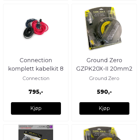
Connection
Ground Zero
komplett kabelkit 8
GZPK20X-II 20mm2
AWG 350W
kabelkit
Connection
Ground Zero
795,-
590,-
Kjøp
Kjøp