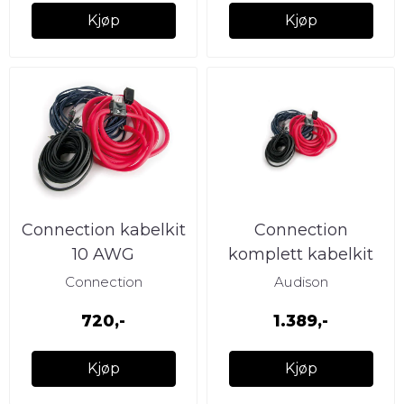
Kjøp
Kjøp
Connection kabelkit
Connection
10 AWG
komplett kabelkit
700W
Connection
Audison
720,-
1.389,-
Kjøp
Kjøp