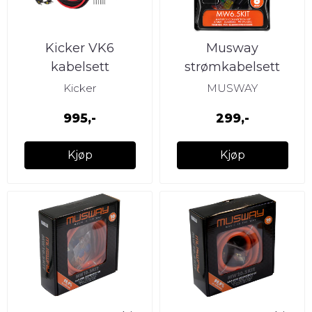
Kicker VK6
Musway
kabelsett
strømkabelsett
6mm2 OFC
Kicker
MUSWAY
995,-
299,-
Kjøp
Kjøp