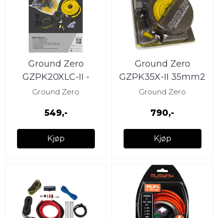
Ground Zero
Ground Zero
GZPK20XLC-II -
GZPK35X-II 35mm2
20mm2 CCA
kabelkit
Ground Zero
Ground Zero
kabelkit
549,-
790,-
Kjøp
Kjøp