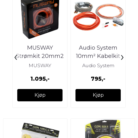
MUSWAY
Audio System
‹
›
Strømkit 20mm2
10mm² Kabelkit
produsert med
OFC, mini ANL,
3
MUSWAY
Audio System
OFC kabel
RCA
1.095,-
795,-
Kjøp
Kjøp