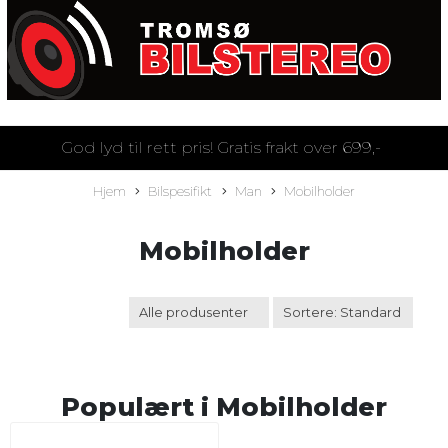
God lyd til rett pris! Gratis frakt over 699,-
Hjem
Bilspesifikt
Man
Mobilholder
Mobilholder
Populært i
Mobilholder