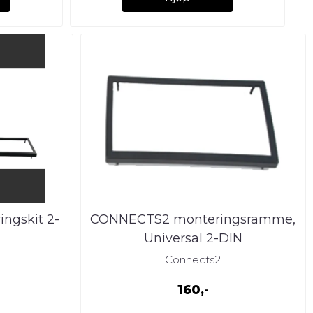
ngskit 2-
CONNECTS2 monteringsramme,
Universal 2-DIN
monteringsramme (103m
s
Connects2
160,-