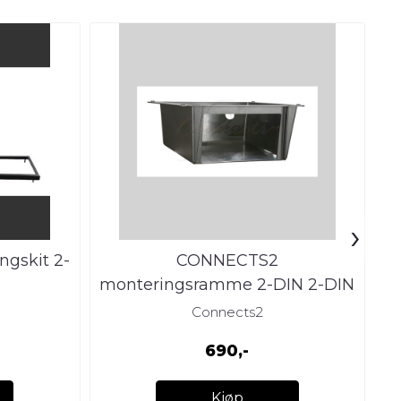
›
gskit 2-
CONNECTS2
monteringsramme 2-DIN 2-DIN
Universal underdash mont.s
Connects2
690,-
Kjøp