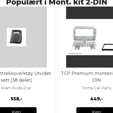
Populært i
Mont. kit 2-DIN
trekksverktøy Utvidet
TCP Premium monterin
sett (38 deler)
DIN
Kram Audio2car
Toma Car Parts
558,-
449,-
Kjøp
Kjøp