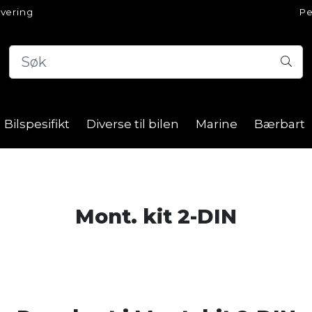
evering
Pe
Bilspesifikt
Diverse til bilen
Marine
Bærbart
Mont. kit 2-DIN