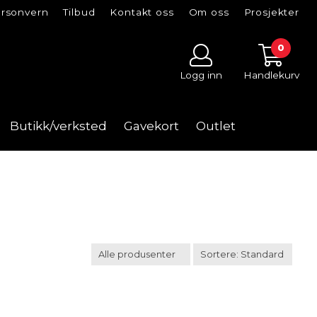
rsonvern
Tilbud
Kontakt oss
Om oss
Prosjekter
0
Logg inn
Handlekurv
Butikk/verksted
Gavekort
Outlet