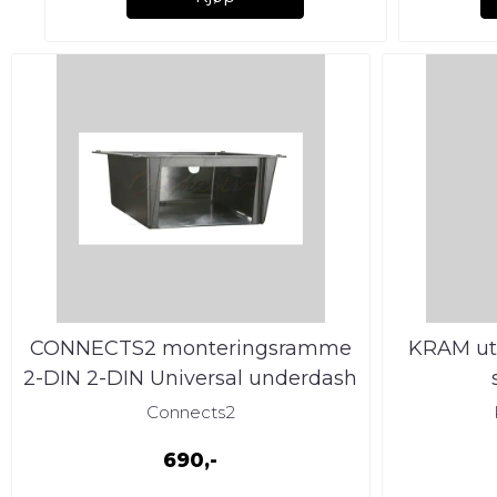
CONNECTS2 monteringsramme
KRAM utt
2-DIN 2-DIN Universal underdash
mont.s
Connects2
690,-