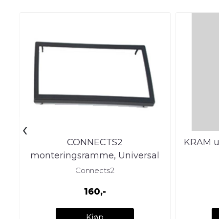
‹
CONNECTS2
KRAM ut
monteringsramme, Universal
2-DIN monteringsramme
Connects2
(103m
160,-
Kjøp