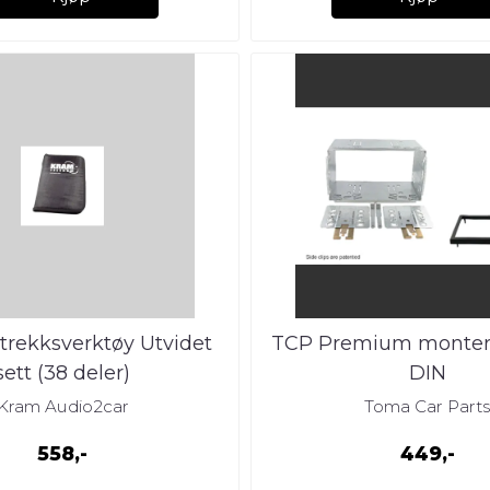
rekksverktøy Utvidet
TCP Premium monteri
sett (38 deler)
DIN
Kram Audio2car
Toma Car Part
558,-
449,-