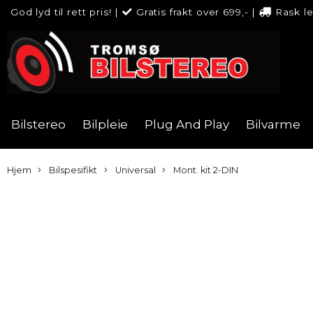
God lyd til rett pris!
|
Gratis frakt over 699,-
|
Rask l
Bilstereo
Bilpleie
Plug And Play
Bilvarme
Hjem
Bilspesifikt
Universal
Mont. kit 2-DIN