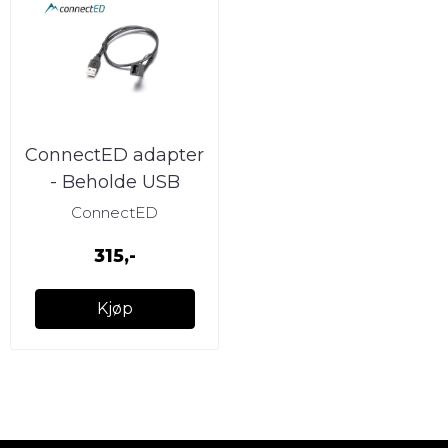
ConnectED adapter
- Beholde USB
Subaru/Suzuki (2010
ConnectED
-->)
315,-
Kjøp