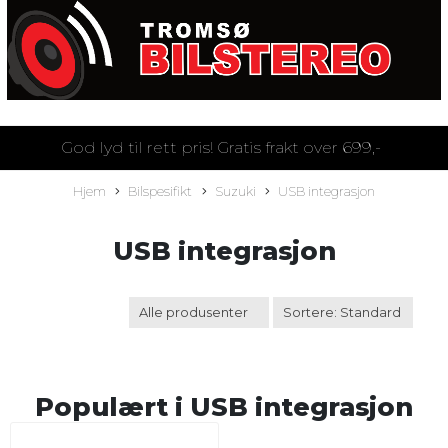
God lyd til rett pris! Gratis frakt over 699,-
Hjem
Bilspesifikt
Suzuki
USB integrasjon
USB integrasjon
Populært i
USB integrasjon